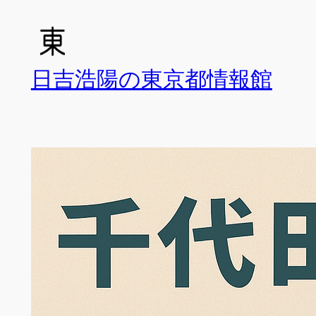
内
容
を
ス
日吉浩陽の東京都情報館
キ
ッ
プ