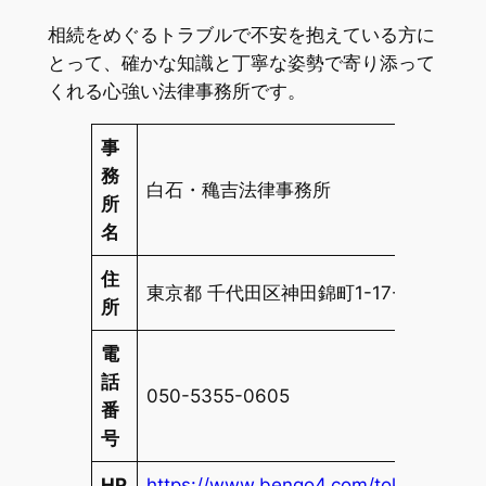
相続をめぐるトラブルで不安を抱えている方に
とって、確かな知識と丁寧な姿勢で寄り添って
くれる心強い法律事務所です。
事
務
白石・穐吉法律事務所
所
名
住
東京都 千代田区神田錦町1-17-4 錦町司
所
電
話
050-5355-0605
番
号
HP
https://www.bengo4.com/tokyo/a_1310