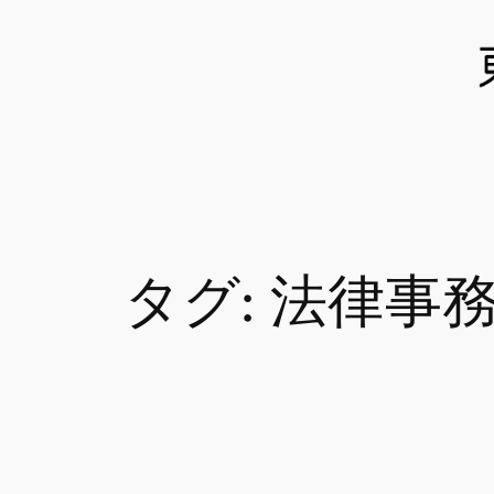
内
容
を
ス
キ
ッ
プ
タグ:
法律事